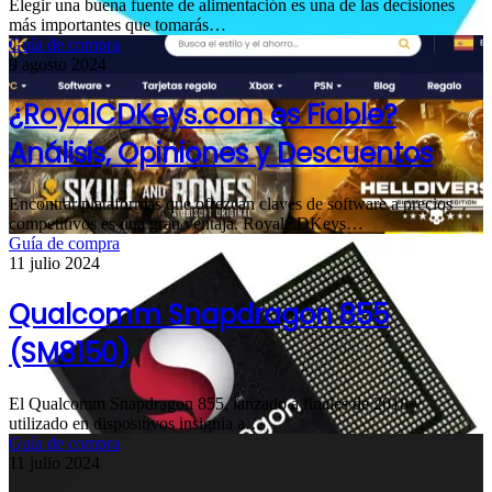
Elegir una buena fuente de alimentación es una de las decisiones
más importantes que tomarás…
Guía de compra
9 agosto 2024
¿RoyalCDKeys.com es Fiable?
Análisis, Opiniones y Descuentos
Encontrar plataformas que ofrezcan claves de software a precios
competitivos es una gran ventaja. RoyalCDKeys…
Guía de compra
11 julio 2024
Qualcomm Snapdragon 855
(SM8150)
El Qualcomm Snapdragon 855, lanzado a finales de 2018 y
utilizado en dispositivos insignia a…
Guía de compra
11 julio 2024