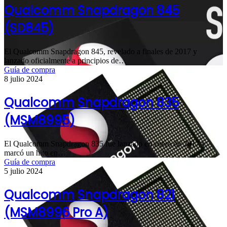
Qualcomm Snapdragon 845
(SD845)
El Qualcomm Snapdragon 845, revelado a finales de 2017 y
lanzado oficialmente a principios de…
Guía de compra
8 julio 2024
Qualcomm Snapdragon 835
(MSM8995)
El Qualcomm Snapdragon 835 fue lanzado en enero de 2017 y
marcó un hito en…
Guía de compra
5 julio 2024
Qualcomm Snapdragon 821
(MSM8996 Pro A)