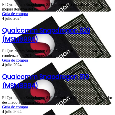
El Qualcomm Snapdragon 821, presentado en julio de 2016, es una
mejora iterativa del ya…
Guía de compra
4 julio 2024
Qualcomm Snapdragon 820
(MSM8996)
El Qualcomm Snapdragon 820, revelado en 2015 y lanzado a
comienzos de 2016, supuso una…
Guía de compra
4 julio 2024
Qualcomm Snapdragon 810
(MSM8994)
El Qualcomm Snapdragon 810, lanzado en 2015, fue un procesador
destinado a la gama alta…
Guía de compra
4 julio 2024