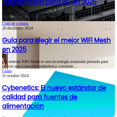
Alimentación para PC en 2025
En tu PC, cada componente juega un papel fundamental para
alcanzar el máximo rendimiento, existe…
Guía de compra
20 diciembre 2024
Guía para elegir el mejor WiFi Mesh
en 2025
Un sistema WiFi Mesh es una tecnología avanzada pensada para
ofrecer una conexión inalámbrica constante…
Guías
11 octubre 2024
Cybenetics: El nuevo estándar de
calidad para fuentes de
alimentación