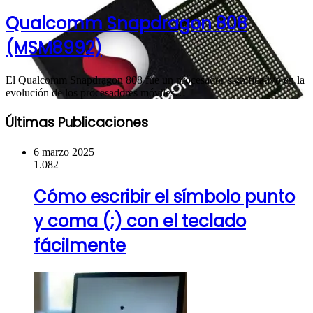
Qualcomm Snapdragon 808
(MSM8992)
El Qualcomm Snapdragon 808 fue un procesador significativo en la
evolución de los procesadores móviles…
Últimas Publicaciones
6 marzo 2025
1.082
Cómo escribir el símbolo punto
y coma (;) con el teclado
fácilmente