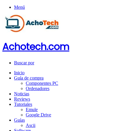
Menú
Achotech.com
Buscar por
Inicio
Guía de compra
Componentes PC
Ordenadores
Noticias
Reviews
Tutoriales
Emule
Google Drive
Guías
Ascii
Software