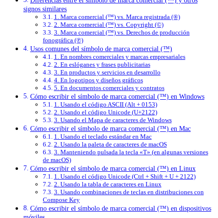
Diferencias entre el símbolo de marca comercial (™) y otros
signos similares
1. Marca comercial (™) vs. Marca registrada (®)
2. Marca comercial (™) vs. Copyright (©)
3. Marca comercial (™) vs. Derechos de producción
fonográfica (℗)
Usos comunes del símbolo de marca comercial (™)
1. En nombres comerciales y marcas empresariales
2. En eslóganes y frases publicitarias
3. En productos y servicios en desarrollo
4. En logotipos y diseños gráficos
5. En documentos comerciales y contratos
Cómo escribir el símbolo de marca comercial (™) en Windows
1. Usando el código ASCII (Alt + 0153)
2. Usando el código Unicode (U+2122)
3. Usando el Mapa de caracteres de Windows
Cómo escribir el símbolo de marca comercial (™) en Mac
1. Usando el teclado estándar en Mac
2. Usando la paleta de caracteres de macOS
3. Manteniendo pulsada la tecla «T» (en algunas versiones
de macOS)
Cómo escribir el símbolo de marca comercial (™) en Linux
1. Usando el código Unicode (Ctrl + Shift + U + 2122)
2. Usando la tabla de caracteres en Linux
3. Usando combinaciones de teclas en distribuciones con
Compose Key
Cómo escribir el símbolo de marca comercial (™) en dispositivos
móviles