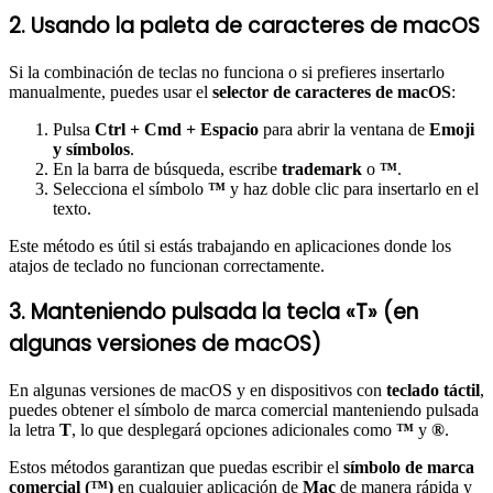
2. Usando la paleta de caracteres de macOS
Si la combinación de teclas no funciona o si prefieres insertarlo
manualmente, puedes usar el
selector de caracteres de macOS
:
Pulsa
Ctrl + Cmd + Espacio
para abrir la ventana de
Emoji
y símbolos
.
En la barra de búsqueda, escribe
trademark
o
™
.
Selecciona el símbolo
™
y haz doble clic para insertarlo en el
texto.
Este método es útil si estás trabajando en aplicaciones donde los
atajos de teclado no funcionan correctamente.
3. Manteniendo pulsada la tecla «T» (en
algunas versiones de macOS)
En algunas versiones de macOS y en dispositivos con
teclado táctil
,
puedes obtener el símbolo de marca comercial manteniendo pulsada
la letra
T
, lo que desplegará opciones adicionales como
™
y
®
.
Estos métodos garantizan que puedas escribir el
símbolo de marca
comercial (™)
en cualquier aplicación de
Mac
de manera rápida y