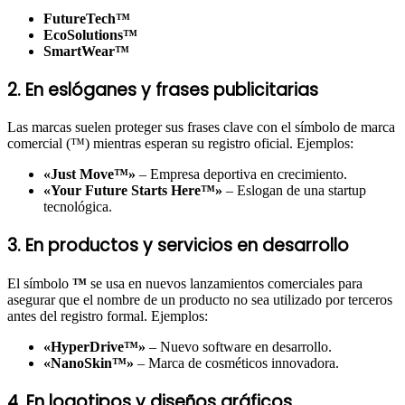
FutureTech™
EcoSolutions™
SmartWear™
2. En eslóganes y frases publicitarias
Las marcas suelen proteger sus frases clave con el símbolo de marca
comercial (™) mientras esperan su registro oficial. Ejemplos:
«Just Move™»
– Empresa deportiva en crecimiento.
«Your Future Starts Here™»
– Eslogan de una startup
tecnológica.
3. En productos y servicios en desarrollo
El símbolo
™
se usa en nuevos lanzamientos comerciales para
asegurar que el nombre de un producto no sea utilizado por terceros
antes del registro formal. Ejemplos:
«HyperDrive™»
– Nuevo software en desarrollo.
«NanoSkin™»
– Marca de cosméticos innovadora.
4. En logotipos y diseños gráficos