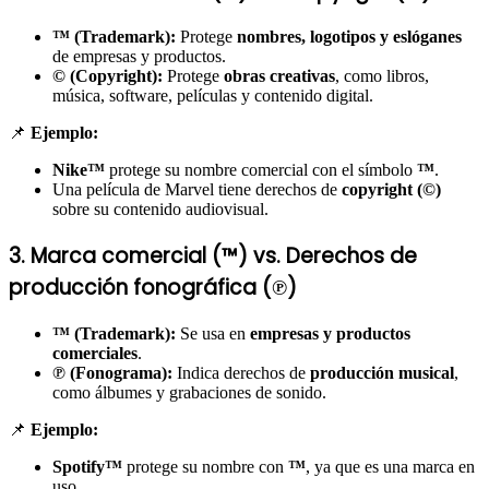
™ (Trademark):
Protege
nombres, logotipos y eslóganes
de empresas y productos.
© (Copyright):
Protege
obras creativas
, como libros,
música, software, películas y contenido digital.
📌
Ejemplo:
Nike™
protege su nombre comercial con el símbolo
™
.
Una película de Marvel tiene derechos de
copyright (©)
sobre su contenido audiovisual.
3. Marca comercial (™) vs. Derechos de
producción fonográfica (℗)
™ (Trademark):
Se usa en
empresas y productos
comerciales
.
℗ (Fonograma):
Indica derechos de
producción musical
,
como álbumes y grabaciones de sonido.
📌
Ejemplo:
Spotify™
protege su nombre con
™
, ya que es una marca en
uso.