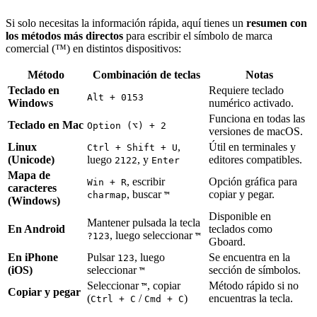
Si solo necesitas la información rápida, aquí tienes un
resumen con
los métodos más directos
para escribir el símbolo de marca
comercial (™) en distintos dispositivos:
Método
Combinación de teclas
Notas
Teclado en
Requiere teclado
Alt + 0153
Windows
numérico activado.
Funciona en todas las
Teclado en Mac
Option (⌥) + 2
versiones de macOS.
Linux
,
Útil en terminales y
Ctrl + Shift + U
(Unicode)
luego
, y
editores compatibles.
2122
Enter
Mapa de
, escribir
Opción gráfica para
Win + R
caracteres
, buscar
copiar y pegar.
charmap
™
(Windows)
Disponible en
Mantener pulsada la tecla
En Android
teclados como
, luego seleccionar
?123
™
Gboard.
En iPhone
Pulsar
, luego
Se encuentra en la
123
(iOS)
seleccionar
sección de símbolos.
™
Seleccionar
, copiar
Método rápido si no
™
Copiar y pegar
(
/
)
encuentras la tecla.
Ctrl + C
Cmd + C