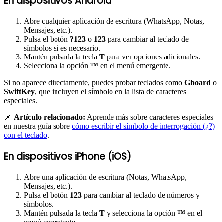
En dispositivos Android
Abre cualquier aplicación de escritura (WhatsApp, Notas,
Mensajes, etc.).
Pulsa el botón
?123
o
123
para cambiar al teclado de
símbolos si es necesario.
Mantén pulsada la tecla
T
para ver opciones adicionales.
Selecciona la opción
™
en el menú emergente.
Si no aparece directamente, puedes probar teclados como
Gboard
o
SwiftKey
, que incluyen el símbolo en la lista de caracteres
especiales.
📌
Artículo relacionado:
Aprende más sobre caracteres especiales
en nuestra guía sobre
cómo escribir el símbolo de interrogación (¿?)
con el teclado
.
En dispositivos iPhone (iOS)
Abre una aplicación de escritura (Notas, WhatsApp,
Mensajes, etc.).
Pulsa el botón
123
para cambiar al teclado de números y
símbolos.
Mantén pulsada la tecla
T
y selecciona la opción
™
en el
menú emergente.