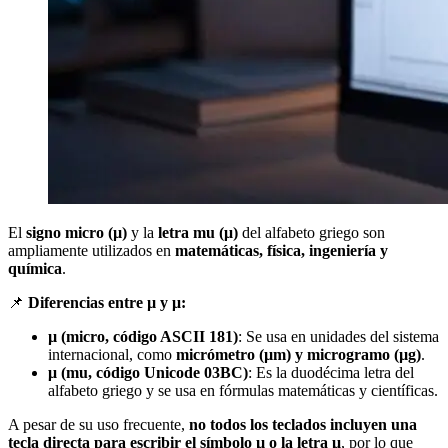
El
signo micro (µ)
y la
letra mu (μ)
del alfabeto griego son
ampliamente utilizados en
matemáticas, física, ingeniería y
química
.
📌
Diferencias entre µ y μ:
µ (micro, código ASCII 181)
: Se usa en unidades del sistema
internacional, como
micrómetro (µm) y microgramo (µg)
.
μ (mu, código Unicode 03BC)
: Es la duodécima letra del
alfabeto griego y se usa en fórmulas matemáticas y científicas.
A pesar de su uso frecuente,
no todos los teclados incluyen una
tecla directa para escribir el símbolo µ o la letra μ
, por lo que