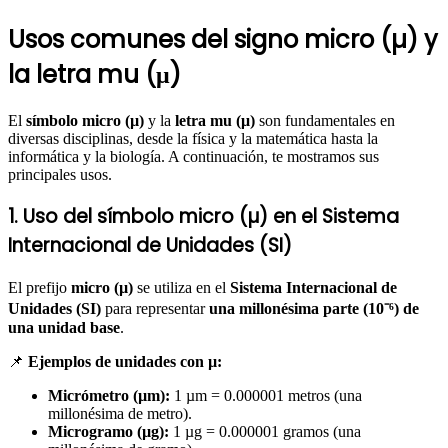
Usos comunes del signo micro (µ) y
la letra mu (μ)
El
símbolo micro (µ)
y la
letra mu (μ)
son fundamentales en
diversas disciplinas, desde la física y la matemática hasta la
informática y la biología. A continuación, te mostramos sus
principales usos.
1. Uso del símbolo micro (µ) en el Sistema
Internacional de Unidades (SI)
El prefijo
micro (µ)
se utiliza en el
Sistema Internacional de
Unidades (SI)
para representar
una millonésima parte (10⁻⁶) de
una unidad base
.
📌
Ejemplos de unidades con µ:
Micrómetro (µm):
1 µm = 0.000001 metros (una
millonésima de metro).
Microgramo (µg):
1 µg = 0.000001 gramos (una