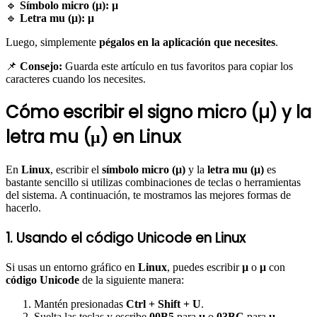
🔹
Símbolo micro (µ):
µ
🔹
Letra mu (μ):
μ
Luego, simplemente
pégalos en la aplicación que necesites
.
📌
Consejo:
Guarda este artículo en tus favoritos para copiar los
caracteres cuando los necesites.
Cómo escribir el signo micro (µ) y la
letra mu (μ) en Linux
En
Linux
, escribir el
símbolo micro (µ)
y la
letra mu (μ)
es
bastante sencillo si utilizas combinaciones de teclas o herramientas
del sistema. A continuación, te mostramos las mejores formas de
hacerlo.
1. Usando el código Unicode en Linux
Si usas un entorno gráfico en
Linux
, puedes escribir
µ
o
μ
con
código Unicode
de la siguiente manera:
Mantén presionadas
Ctrl + Shift + U
.
Suelta las teclas y escribe
00B5
para
µ
o
03BC
para
μ
.