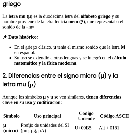
griego
La
letra mu (μ)
es la duodécima letra del
alfabeto griego
y su
nombre proviene de la letra fenicia
mem (𐤌)
, que representaba el
sonido de la «m».
📌
Dato histórico:
En el griego clásico,
μ
tenía el mismo sonido que la letra
M
en español.
Su uso se extendió a otras lenguas y se integró en el
cálculo
matemático y la física moderna
.
2. Diferencias entre el signo micro (µ) y la
letra mu (μ)
Aunque los símbolos
µ
y
μ
se ven similares,
tienen diferencias
clave en su uso y codificación
:
Código
Símbolo
Uso principal
Código ASCII
Unicode
µ
Prefijo de unidades del SI
U+00B5
Alt + 0181
(micro)
(µm, µg, µA)