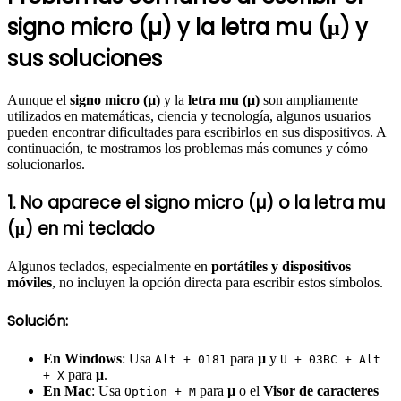
signo micro (µ) y la letra mu (μ) y
sus soluciones
Aunque el
signo micro (µ)
y la
letra mu (μ)
son ampliamente
utilizados en matemáticas, ciencia y tecnología, algunos usuarios
pueden encontrar dificultades para escribirlos en sus dispositivos. A
continuación, te mostramos los problemas más comunes y cómo
solucionarlos.
1. No aparece el signo micro (µ) o la letra mu
(μ) en mi teclado
Algunos teclados, especialmente en
portátiles y dispositivos
móviles
, no incluyen la opción directa para escribir estos símbolos.
Solución:
En Windows
: Usa
para
µ
y
Alt + 0181
U + 03BC + Alt
para
μ
.
+ X
En Mac
: Usa
para
µ
o el
Visor de caracteres
Option + M