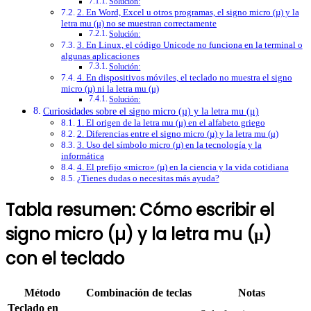
Solución:
2. En Word, Excel u otros programas, el signo micro (µ) y la
letra mu (μ) no se muestran correctamente
Solución:
3. En Linux, el código Unicode no funciona en la terminal o
algunas aplicaciones
Solución:
4. En dispositivos móviles, el teclado no muestra el signo
micro (µ) ni la letra mu (μ)
Solución:
Curiosidades sobre el signo micro (µ) y la letra mu (μ)
1. El origen de la letra mu (μ) en el alfabeto griego
2. Diferencias entre el signo micro (µ) y la letra mu (μ)
3. Uso del símbolo micro (µ) en la tecnología y la
informática
4. El prefijo «micro» (µ) en la ciencia y la vida cotidiana
¿Tienes dudas o necesitas más ayuda?
Tabla resumen: Cómo escribir el
signo micro (µ) y la letra mu (μ)
con el teclado
Método
Combinación de teclas
Notas
Teclado en