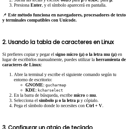
Presiona
Enter
, y el símbolo aparecerá en pantalla.
📌
Este método funciona en navegadores, procesadores de texto
y terminales compatibles con Unicode.
2. Usando la tabla de caracteres en Linux
Si prefieres copiar y pegar el
signo micro (µ) o la letra mu (μ)
en
lugar de escribirlos manualmente, puedes utilizar la
herramienta de
caracteres de Linux
:
Abre la terminal y escribe el siguiente comando según tu
entorno de escritorio:
GNOME
:
gucharmap
KDE
:
kcharselect
En la barra de búsqueda, escribe
micro
o
mu
.
Selecciona el
símbolo µ o la letra μ
y cópialo.
Pega el símbolo donde lo necesites con
Ctrl + V
.
3. Configurar un atajo de teclado