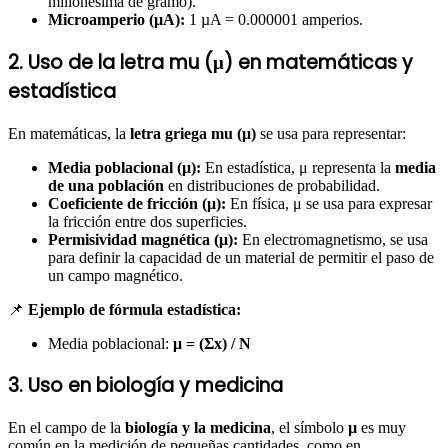
millonésima de gramo).
Microamperio (µA):
1 µA = 0.000001 amperios.
2. Uso de la letra mu (μ) en matemáticas y
estadística
En matemáticas, la
letra griega mu (μ)
se usa para representar:
Media poblacional (μ):
En estadística, μ representa la
media
de una población
en distribuciones de probabilidad.
Coeficiente de fricción (μ):
En física, μ se usa para expresar
la fricción entre dos superficies.
Permisividad magnética (μ):
En electromagnetismo, se usa
para definir la capacidad de un material de permitir el paso de
un campo magnético.
📌
Ejemplo de fórmula estadística:
Media poblacional:
μ = (Σx) / N
3. Uso en biología y medicina
En el campo de la
biología y la medicina
, el símbolo
µ
es muy
común en la medición de pequeñas cantidades, como en