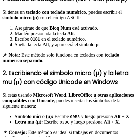
Si tienes un
teclado con teclado numérico
, puedes escribir el
símbolo micro (µ)
con el código ASCII:
Asegúrate de que
Bloq Num
esté activado.
Mantén presionada la tecla
Alt
.
Escribe
0181
en el teclado numérico.
Suelta la tecla
Alt
, y aparecerá el símbolo
µ
.
📌
Nota:
Este método solo funciona en teclados con
teclado
numérico separado
.
2. Escribiendo el símbolo micro (µ) y la letra
mu (μ) con código Unicode en Windows
Si estás usando
Microsoft Word, LibreOffice u otras aplicaciones
compatibles con Unicode
, puedes insertar los símbolos de la
siguiente manera:
Símbolo micro (µ):
Escribe
y luego presiona
Alt + X
.
00B5
Letra mu (μ):
Escribe
y luego presiona
Alt + X
.
03BC
📌
Consejo:
Este método es ideal si trabajas en documentos