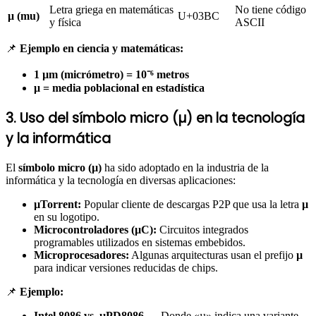
Letra griega en matemáticas
No tiene código
μ (mu)
U+03BC
y física
ASCII
📌
Ejemplo en ciencia y matemáticas:
1 µm (micrómetro) = 10⁻⁶ metros
μ = media poblacional en estadística
3. Uso del símbolo micro (µ) en la tecnología
y la informática
El
símbolo micro (µ)
ha sido adoptado en la industria de la
informática y la tecnología en diversas aplicaciones:
µTorrent:
Popular cliente de descargas P2P que usa la letra
µ
en su logotipo.
Microcontroladores (µC):
Circuitos integrados
programables utilizados en sistemas embebidos.
Microprocesadores:
Algunas arquitecturas usan el prefijo
µ
para indicar versiones reducidas de chips.
📌
Ejemplo:
Intel 8086 vs. µPD8086
→ Donde «µ» indica una variante