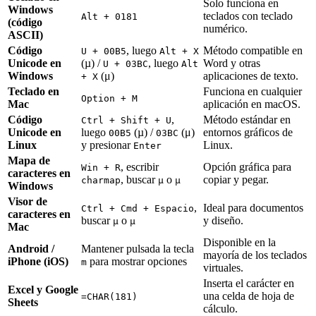
Solo funciona en
Windows
teclados con teclado
Alt + 0181
(código
numérico.
ASCII)
Código
, luego
Método compatible en
U + 00B5
Alt + X
Unicode en
(µ) /
, luego
Word y otras
U + 03BC
Alt
Windows
(μ)
aplicaciones de texto.
+ X
Teclado en
Funciona en cualquier
Option + M
Mac
aplicación en macOS.
Código
,
Método estándar en
Ctrl + Shift + U
Unicode en
luego
(µ) /
(μ)
entornos gráficos de
00B5
03BC
Linux
y presionar
Linux.
Enter
Mapa de
, escribir
Opción gráfica para
Win + R
caracteres en
, buscar
o
copiar y pegar.
charmap
µ
μ
Windows
Visor de
,
Ideal para documentos
Ctrl + Cmd + Espacio
caracteres en
buscar
o
y diseño.
µ
μ
Mac
Disponible en la
Android /
Mantener pulsada la tecla
mayoría de los teclados
iPhone (iOS)
para mostrar opciones
m
virtuales.
Inserta el carácter en
Excel y Google
una celda de hoja de
=CHAR(181)
Sheets
cálculo.