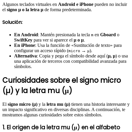
Algunos teclados virtuales en
Android e iPhone
pueden no incluir
el
signo µ o la letra μ
de forma predeterminada.
Solución:
En Android
: Mantén presionada la tecla
en
Gboard
o
m
SwiftKey
para ver si aparece el
µ o μ
.
En iPhone
: Usa la función de «Sustitución de texto» para
configurar un acceso rápido (
→
).
micro
µ
Alternativa
: Copia y pega el símbolo desde aquí (
µ, μ
) o usa
una aplicación de terceros con compatibilidad avanzada para
símbolos.
Curiosidades sobre el signo micro
(µ) y la letra mu (μ)
El
signo micro (µ)
y la
letra mu (μ)
tienen una historia interesante y
un impacto significativo en diversas disciplinas. A continuación, te
mostramos algunas curiosidades sobre estos símbolos.
1. El origen de la letra mu (μ) en el alfabeto