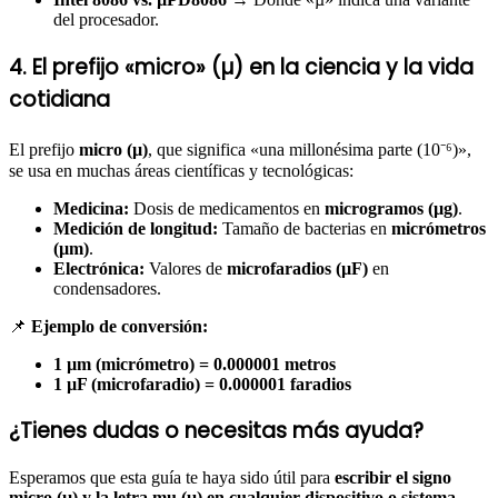
del procesador.
4. El prefijo «micro» (µ) en la ciencia y la vida
cotidiana
El prefijo
micro (µ)
, que significa «una millonésima parte (10⁻⁶)»,
se usa en muchas áreas científicas y tecnológicas:
Medicina:
Dosis de medicamentos en
microgramos (µg)
.
Medición de longitud:
Tamaño de bacterias en
micrómetros
(µm)
.
Electrónica:
Valores de
microfaradios (µF)
en
condensadores.
📌
Ejemplo de conversión:
1 µm (micrómetro) = 0.000001 metros
1 µF (microfaradio) = 0.000001 faradios
¿Tienes dudas o necesitas más ayuda?
Esperamos que esta guía te haya sido útil para
escribir el signo
micro (µ) y la letra mu (μ) en cualquier dispositivo o sistema