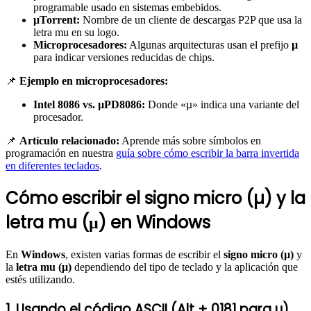
programable usado en sistemas embebidos.
μTorrent:
Nombre de un cliente de descargas P2P que usa la
letra mu en su logo.
Microprocesadores:
Algunas arquitecturas usan el prefijo
µ
para indicar versiones reducidas de chips.
📌
Ejemplo en microprocesadores:
Intel 8086 vs. µPD8086:
Donde «µ» indica una variante del
procesador.
📌
Artículo relacionado:
Aprende más sobre símbolos en
programación en nuestra
guía sobre cómo escribir la barra invertida
en diferentes teclados
.
Cómo escribir el signo micro (µ) y la
letra mu (μ) en Windows
En
Windows
, existen varias formas de escribir el
signo micro (µ)
y
la
letra mu (μ)
dependiendo del tipo de teclado y la aplicación que
estés utilizando.
1. Usando el código ASCII (Alt + 0181 para µ)