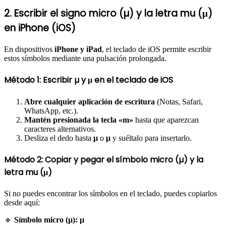
2. Escribir el signo micro (µ) y la letra mu (μ)
en iPhone (iOS)
En dispositivos
iPhone y iPad
, el teclado de iOS permite escribir
estos símbolos mediante una pulsación prolongada.
Método 1: Escribir µ y μ en el teclado de iOS
Abre cualquier aplicación de escritura
(Notas, Safari,
WhatsApp, etc.).
Mantén presionada la tecla «m»
hasta que aparezcan
caracteres alternativos.
Desliza el dedo hasta
µ
o
μ
y suéltalo para insertarlo.
Método 2: Copiar y pegar el símbolo micro (µ) y la
letra mu (μ)
Si no puedes encontrar los símbolos en el teclado, puedes copiarlos
desde aquí:
🔹
Símbolo micro (µ):
µ