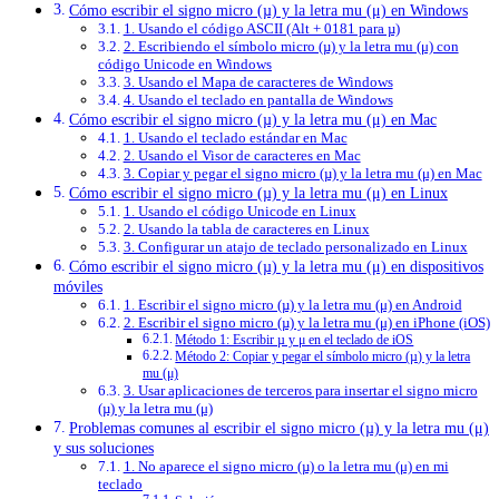
Cómo escribir el signo micro (µ) y la letra mu (μ) en Windows
1. Usando el código ASCII (Alt + 0181 para µ)
2. Escribiendo el símbolo micro (µ) y la letra mu (μ) con
código Unicode en Windows
3. Usando el Mapa de caracteres de Windows
4. Usando el teclado en pantalla de Windows
Cómo escribir el signo micro (µ) y la letra mu (μ) en Mac
1. Usando el teclado estándar en Mac
2. Usando el Visor de caracteres en Mac
3. Copiar y pegar el signo micro (µ) y la letra mu (μ) en Mac
Cómo escribir el signo micro (µ) y la letra mu (μ) en Linux
1. Usando el código Unicode en Linux
2. Usando la tabla de caracteres en Linux
3. Configurar un atajo de teclado personalizado en Linux
Cómo escribir el signo micro (µ) y la letra mu (μ) en dispositivos
móviles
1. Escribir el signo micro (µ) y la letra mu (μ) en Android
2. Escribir el signo micro (µ) y la letra mu (μ) en iPhone (iOS)
Método 1: Escribir µ y μ en el teclado de iOS
Método 2: Copiar y pegar el símbolo micro (µ) y la letra
mu (μ)
3. Usar aplicaciones de terceros para insertar el signo micro
(µ) y la letra mu (μ)
Problemas comunes al escribir el signo micro (µ) y la letra mu (μ)
y sus soluciones
1. No aparece el signo micro (µ) o la letra mu (μ) en mi
teclado