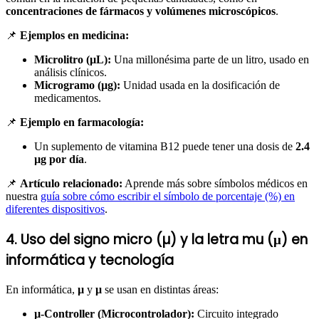
concentraciones de fármacos y volúmenes microscópicos
.
📌
Ejemplos en medicina:
Microlitro (µL):
Una millonésima parte de un litro, usado en
análisis clínicos.
Microgramo (µg):
Unidad usada en la dosificación de
medicamentos.
📌
Ejemplo en farmacología:
Un suplemento de vitamina B12 puede tener una dosis de
2.4
µg por día
.
📌
Artículo relacionado:
Aprende más sobre símbolos médicos en
nuestra
guía sobre cómo escribir el símbolo de porcentaje (%) en
diferentes dispositivos
.
4. Uso del signo micro (µ) y la letra mu (μ) en
informática y tecnología
En informática,
µ
y
μ
se usan en distintas áreas:
µ-Controller (Microcontrolador):
Circuito integrado