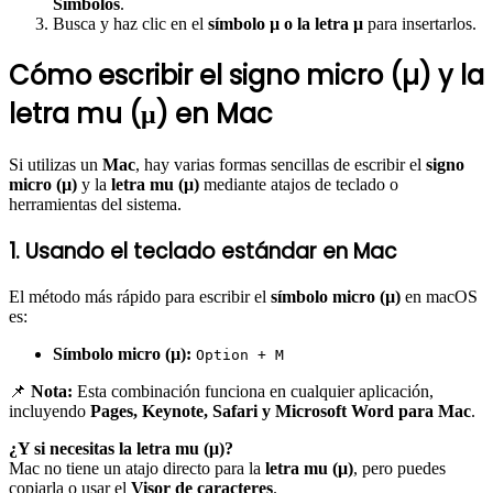
Símbolos
.
Busca y haz clic en el
símbolo µ o la letra μ
para insertarlos.
Cómo escribir el signo micro (µ) y la
letra mu (μ) en Mac
Si utilizas un
Mac
, hay varias formas sencillas de escribir el
signo
micro (µ)
y la
letra mu (μ)
mediante atajos de teclado o
herramientas del sistema.
1. Usando el teclado estándar en Mac
El método más rápido para escribir el
símbolo micro (µ)
en macOS
es:
Símbolo micro (µ):
Option + M
📌
Nota:
Esta combinación funciona en cualquier aplicación,
incluyendo
Pages, Keynote, Safari y Microsoft Word para Mac
.
¿Y si necesitas la letra mu (μ)?
Mac no tiene un atajo directo para la
letra mu (μ)
, pero puedes
copiarla o usar el
Visor de caracteres
.