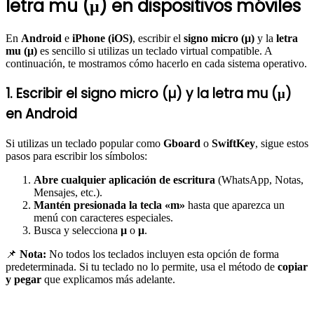
letra mu (μ) en dispositivos móviles
En
Android
e
iPhone (iOS)
, escribir el
signo micro (µ)
y la
letra
mu (μ)
es sencillo si utilizas un teclado virtual compatible. A
continuación, te mostramos cómo hacerlo en cada sistema operativo.
1. Escribir el signo micro (µ) y la letra mu (μ)
en Android
Si utilizas un teclado popular como
Gboard
o
SwiftKey
, sigue estos
pasos para escribir los símbolos:
Abre cualquier aplicación de escritura
(WhatsApp, Notas,
Mensajes, etc.).
Mantén presionada la tecla «m»
hasta que aparezca un
menú con caracteres especiales.
Busca y selecciona
µ
o
μ
.
📌
Nota:
No todos los teclados incluyen esta opción de forma
predeterminada. Si tu teclado no lo permite, usa el método de
copiar
y pegar
que explicamos más adelante.