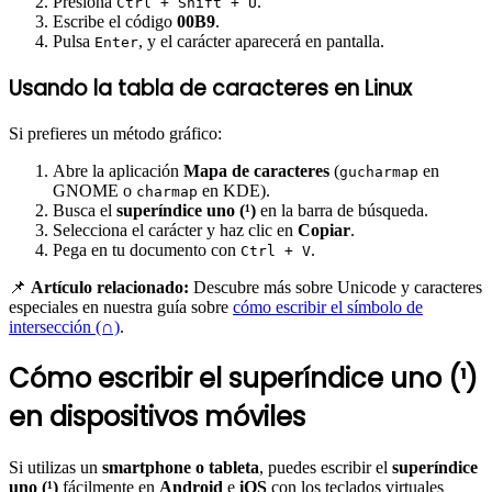
Presiona
.
Ctrl + Shift + U
Escribe el código
00B9
.
Pulsa
, y el carácter aparecerá en pantalla.
Enter
Usando la tabla de caracteres en Linux
Si prefieres un método gráfico:
Abre la aplicación
Mapa de caracteres
(
en
gucharmap
GNOME o
en KDE).
charmap
Busca el
superíndice uno (¹)
en la barra de búsqueda.
Selecciona el carácter y haz clic en
Copiar
.
Pega en tu documento con
.
Ctrl + V
📌
Artículo relacionado:
Descubre más sobre Unicode y caracteres
especiales en nuestra guía sobre
cómo escribir el símbolo de
intersección (∩)
.
Cómo escribir el superíndice uno (¹)
en dispositivos móviles
Si utilizas un
smartphone o tableta
, puedes escribir el
superíndice
uno (¹)
fácilmente en
Android
e
iOS
con los teclados virtuales