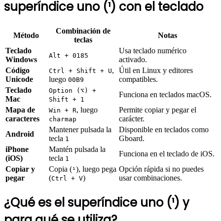
superíndice uno (¹) con el teclado
Combinación de
Método
Notas
teclas
Teclado
Usa teclado numérico
Alt + 0185
Windows
activado.
Código
,
Útil en Linux y editores
Ctrl + Shift + U
Unicode
luego
compatibles.
00B9
Teclado
Option (⌥) +
Funciona en teclados macOS.
Mac
Shift + 1
Mapa de
, luego
Permite copiar y pegar el
Win + R
caracteres
carácter.
charmap
Mantener pulsada la
Disponible en teclados como
Android
tecla
Gboard.
1
iPhone
Mantén pulsada la
Funciona en el teclado de iOS.
(iOS)
tecla
1
Copiar y
Copia (
), luego pega
Opción rápida si no puedes
¹
pegar
(
)
usar combinaciones.
Ctrl + V
¿Qué es el superíndice uno (¹) y
para qué se utiliza?