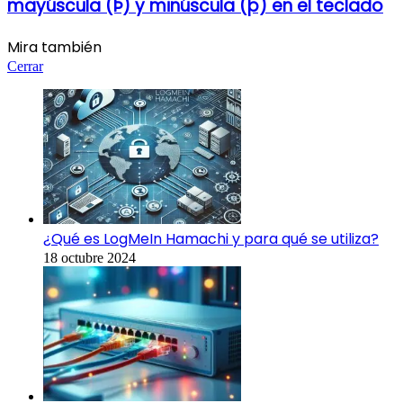
mayúscula (Þ) y minúscula (þ) en el teclado
Mira también
Cerrar
¿Qué es LogMeIn Hamachi y para qué se utiliza?
18 octubre 2024