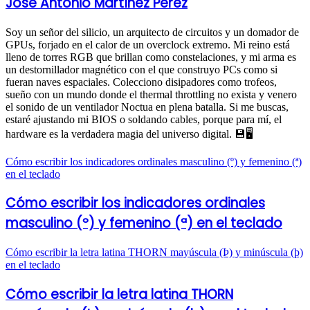
José Antonio Martínez Pérez
Soy un señor del silicio, un arquitecto de circuitos y un domador de
GPUs, forjado en el calor de un overclock extremo. Mi reino está
lleno de torres RGB que brillan como constelaciones, y mi arma es
un destornillador magnético con el que construyo PCs como si
fueran naves espaciales. Colecciono disipadores como trofeos,
sueño con un mundo donde el thermal throttling no exista y venero
el sonido de un ventilador Noctua en plena batalla. Si me buscas,
estaré ajustando mi BIOS o soldando cables, porque para mí, el
hardware es la verdadera magia del universo digital. 💾🖥️
Cómo escribir los indicadores ordinales masculino (º) y femenino (ª)
en el teclado
Cómo escribir los indicadores ordinales
masculino (º) y femenino (ª) en el teclado
Cómo escribir la letra latina THORN mayúscula (Þ) y minúscula (þ)
en el teclado
Cómo escribir la letra latina THORN