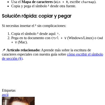
Usa el
Mapa de caracteres
(
, escribe
).
Win + R
charmap
Copia y pega el símbolo
¹
desde otra fuente.
Solución rápida: copiar y pegar
Si necesitas insertar el
¹
sin complicaciones:
Copia el símbolo
¹
desde aquí:
.
¹
Pega en tu documento con
(Windows/Linux) o
Ctrl + V
Cmd
(Mac).
+ V
📌
Artículo relacionado:
Aprende más sobre la escritura de
caracteres especiales con nuestra guía sobre
cómo escribir el símbolo
de sección (§)
.
Etiquetas
ascii