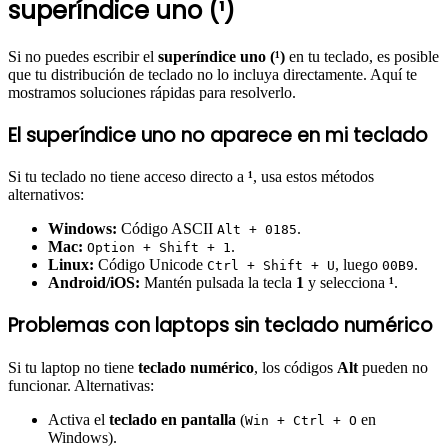
superíndice uno (¹)
Si no puedes escribir el
superíndice uno (¹)
en tu teclado, es posible
que tu distribución de teclado no lo incluya directamente. Aquí te
mostramos soluciones rápidas para resolverlo.
El superíndice uno no aparece en mi teclado
Si tu teclado no tiene acceso directo a
¹
, usa estos métodos
alternativos:
Windows:
Código ASCII
.
Alt + 0185
Mac:
.
Option + Shift + 1
Linux:
Código Unicode
, luego
.
Ctrl + Shift + U
00B9
Android/iOS:
Mantén pulsada la tecla
1
y selecciona
¹
.
Problemas con laptops sin teclado numérico
Si tu laptop no tiene
teclado numérico
, los códigos
Alt
pueden no
funcionar. Alternativas:
Activa el
teclado en pantalla
(
en
Win + Ctrl + O
Windows).