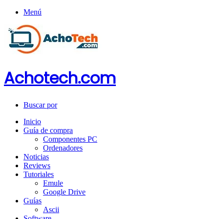
Menú
Achotech.com
Buscar por
Inicio
Guía de compra
Componentes PC
Ordenadores
Noticias
Reviews
Tutoriales
Emule
Google Drive
Guías
Ascii
Software