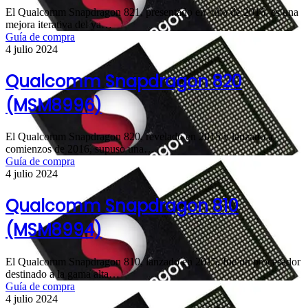
El Qualcomm Snapdragon 821, presentado en julio de 2016, es una
mejora iterativa del ya…
Guía de compra
4 julio 2024
Qualcomm Snapdragon 820
(MSM8996)
El Qualcomm Snapdragon 820, revelado en 2015 y lanzado a
comienzos de 2016, supuso una…
Guía de compra
4 julio 2024
Qualcomm Snapdragon 810
(MSM8994)
El Qualcomm Snapdragon 810, lanzado en 2015, fue un procesador
destinado a la gama alta…
Guía de compra
4 julio 2024