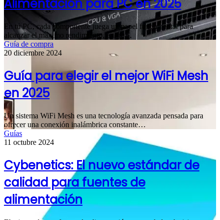
Alimentación para PC en 2025
En tu PC, cada componente juega un papel fundamental para
alcanzar el máximo rendimiento, existe…
Guía de compra
20 diciembre 2024
Guía para elegir el mejor WiFi Mesh
en 2025
Un sistema WiFi Mesh es una tecnología avanzada pensada para
ofrecer una conexión inalámbrica constante…
Guías
11 octubre 2024
Cybenetics: El nuevo estándar de
calidad para fuentes de
alimentación