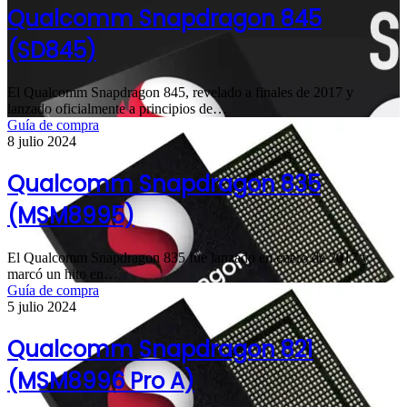
Qualcomm Snapdragon 845
(SD845)
El Qualcomm Snapdragon 845, revelado a finales de 2017 y
lanzado oficialmente a principios de…
Guía de compra
8 julio 2024
Qualcomm Snapdragon 835
(MSM8995)
El Qualcomm Snapdragon 835 fue lanzado en enero de 2017 y
marcó un hito en…
Guía de compra
5 julio 2024
Qualcomm Snapdragon 821
(MSM8996 Pro A)