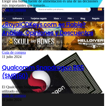
Elegir una buena fuente de alimentación es una de las decisiones
más importantes que tomarás…
Guía de compra
9 agosto 2024
¿RoyalCDKeys.com es Fiable?
Análisis, Opiniones y Descuentos
Encontrar plataformas que ofrezcan claves de software a precios
competitivos es una gran ventaja. RoyalCDKeys…
Guía de compra
11 julio 2024
Qualcomm Snapdragon 855
(SM8150)
El Qualcomm Snapdragon 855, lanzado a finales de 2018 y
utilizado en dispositivos insignia a…
Guía de compra
11 julio 2024