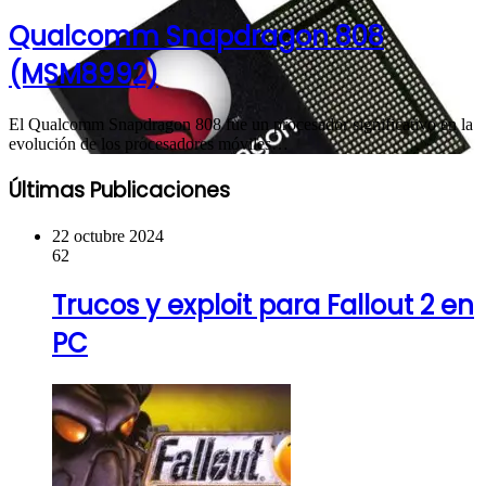
Qualcomm Snapdragon 808
(MSM8992)
El Qualcomm Snapdragon 808 fue un procesador significativo en la
evolución de los procesadores móviles…
Últimas Publicaciones
22 octubre 2024
62
Trucos y exploit para Fallout 2 en
PC