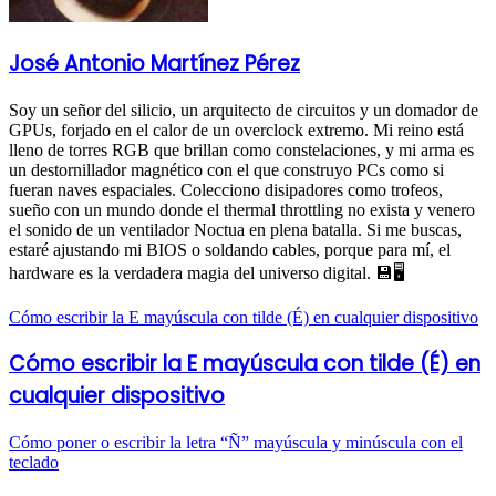
José Antonio Martínez Pérez
Soy un señor del silicio, un arquitecto de circuitos y un domador de
GPUs, forjado en el calor de un overclock extremo. Mi reino está
lleno de torres RGB que brillan como constelaciones, y mi arma es
un destornillador magnético con el que construyo PCs como si
fueran naves espaciales. Colecciono disipadores como trofeos,
sueño con un mundo donde el thermal throttling no exista y venero
el sonido de un ventilador Noctua en plena batalla. Si me buscas,
estaré ajustando mi BIOS o soldando cables, porque para mí, el
hardware es la verdadera magia del universo digital. 💾🖥️
Cómo escribir la E mayúscula con tilde (É) en cualquier dispositivo
Cómo escribir la E mayúscula con tilde (É) en
cualquier dispositivo
Cómo poner o escribir la letra “Ñ” mayúscula y minúscula con el
teclado