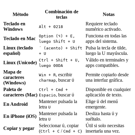
Combinación de
Método
Notas
teclas
Teclado en
Requiere teclado
Alt + 0218
Windows
numérico activado.
Funciona en todas las
Option (⌥) + E,
Teclado en Mac
apps del sistema.
luego Shift + U
Linux (teclado
Pulsa la tecla de tilde,
´ (acento) + Shift
español)
luego la U mayúscula.
+ U
Válido en terminales y
Ctrl + Shift + U,
Linux (Unicode)
apps compatibles.
luego 00DA
Mapa de
, escribir
Permite copiarlo desde
Win + R
caracteres
, buscar
una interfaz gráfica.
charmap
Ú
(Windows)
Paleta de
Disponible en cualquier
Ctrl + Cmd +
caracteres (Mac)
, buscar
aplicación de texto.
Espacio
Ú
Mantener pulsada la
Elige
del menú
Ú
En Android
letra
emergente.
U
Mantener pulsada la
Desliza hasta
y
Ú
En iPhone (iOS)
letra
suéltalo.
U
Seleccionar
, copiar
Útil si solo necesitas
Ú
Copiar y pegar
(
/
)
insertarla una vez.
Ctrl + C
Cmd + C