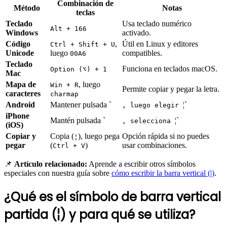
Combinación de
Método
Notas
teclas
Teclado
Usa teclado numérico
Alt + 166
Windows
activado.
Código
,
Útil en Linux y editores
Ctrl + Shift + U
Unicode
luego
compatibles.
00A6
Teclado
Funciona en teclados macOS.
Option (⌥) + 1
Mac
Mapa de
, luego
Win + R
Permite copiar y pegar la letra.
caracteres
charmap
Android
Mantener pulsada `
¦`
, luego elegir
iPhone
Mantén pulsada `
¦`
, selecciona
(iOS)
Copiar y
Copia (
), luego pega
Opción rápida si no puedes
¦
pegar
(
)
usar combinaciones.
Ctrl + V
📌
Artículo relacionado:
Aprende a escribir otros símbolos
especiales con nuestra guía sobre
cómo escribir la barra vertical (|)
.
¿Qué es el símbolo de barra vertical
partida (¦) y para qué se utiliza?