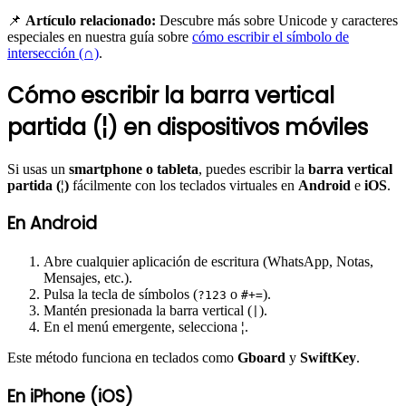
📌
Artículo relacionado:
Descubre más sobre Unicode y caracteres
especiales en nuestra guía sobre
cómo escribir el símbolo de
intersección (∩)
.
Cómo escribir la barra vertical
partida (¦) en dispositivos móviles
Si usas un
smartphone o tableta
, puedes escribir la
barra vertical
partida (¦)
fácilmente con los teclados virtuales en
Android
e
iOS
.
En Android
Abre cualquier aplicación de escritura (WhatsApp, Notas,
Mensajes, etc.).
Pulsa la tecla de símbolos (
o
).
?123
#+=
Mantén presionada la barra vertical (
).
|
En el menú emergente, selecciona
¦
.
Este método funciona en teclados como
Gboard
y
SwiftKey
.
En iPhone (iOS)