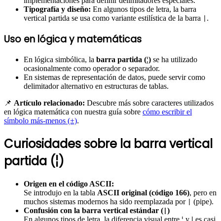
implementaciones para definir delimitadores especiales.
Tipografía y diseño:
En algunos tipos de letra, la barra
vertical partida se usa como variante estilística de la barra
.
|
Uso en lógica y matemáticas
En lógica simbólica, la
barra partida (¦)
se ha utilizado
ocasionalmente como operador o separador.
En sistemas de representación de datos, puede servir como
delimitador alternativo en estructuras de tablas.
📌
Artículo relacionado:
Descubre más sobre caracteres utilizados
en lógica matemática con nuestra guía sobre
cómo escribir el
símbolo más-menos (±)
.
Curiosidades sobre la barra vertical
partida (¦)
Origen en el código ASCII:
Se introdujo en la tabla
ASCII original (código 166)
, pero en
muchos sistemas modernos ha sido reemplazada por
(pipe).
|
Confusión con la barra vertical estándar (
)
|
En algunos tipos de letra, la diferencia visual entre
¦
y
|
es casi