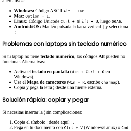
alternativos:
Windows:
Código ASCII
.
Alt + 166
Mac:
.
Option + 1
Linux:
Código Unicode
, luego
.
Ctrl + Shift + U
00A6
Android/iOS:
Mantén pulsada la barra vertical
y selecciona
|
.
¦
Problemas con laptops sin teclado numérico
Si tu laptop no tiene
teclado numérico
, los códigos
Alt
pueden no
funcionar. Alternativas:
Activa el
teclado en pantalla
(
en
Win + Ctrl + O
Windows).
Usa el
Mapa de caracteres
(
, escribe
).
Win + R
charmap
Copia y pega la letra
¦
desde una fuente externa.
Solución rápida: copiar y pegar
Si necesitas insertar la
¦
sin complicaciones:
Copia el símbolo
¦
desde aquí:
.
¦
Pega en tu documento con
(Windows/Linux) o
Ctrl + V
Cmd