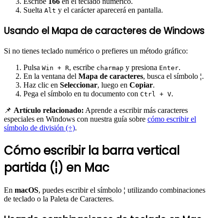
Escribe
166
en el teclado numérico.
Suelta
y el carácter aparecerá en pantalla.
Alt
Usando el Mapa de caracteres de Windows
Si no tienes teclado numérico o prefieres un método gráfico:
Pulsa
, escribe
y presiona
.
Win + R
charmap
Enter
En la ventana del
Mapa de caracteres
, busca el símbolo
¦
.
Haz clic en
Seleccionar
, luego en
Copiar
.
Pega el símbolo en tu documento con
.
Ctrl + V
📌
Artículo relacionado:
Aprende a escribir más caracteres
especiales en Windows con nuestra guía sobre
cómo escribir el
símbolo de división (÷)
.
Cómo escribir la barra vertical
partida (¦) en Mac
En
macOS
, puedes escribir el símbolo
¦
utilizando combinaciones
de teclado o la Paleta de Caracteres.