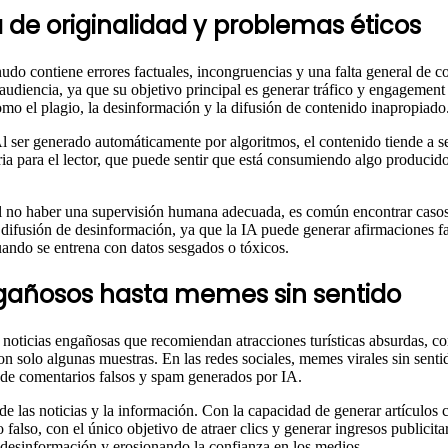
ta de originalidad y problemas éticos
nudo contiene errores factuales, incongruencias y una falta general de co
la audiencia, ya que su objetivo principal es generar tráfico y engageme
como el plagio, la desinformación y la difusión de contenido inapropiado
Al ser generado automáticamente por algoritmos, el contenido tiende a se
oria para el lector, que puede sentir que está consumiendo algo produci
l no haber una supervisión humana adecuada, es común encontrar casos
 difusión de desinformación, ya que la IA puede generar afirmaciones fa
uando se entrena con datos sesgados o tóxicos.
ngañosos hasta memes sin sentido
 noticias engañosas que recomiendan atracciones turísticas absurdas, c
son solo algunas muestras. En las redes sociales, memes virales sin sen
s de comentarios falsos y spam generados por IA.
e las noticias y la información. Con la capacidad de generar artículos
so, con el único objetivo de atraer clics y generar ingresos publicitario
a desinformación y erosionando la confianza en los medios.