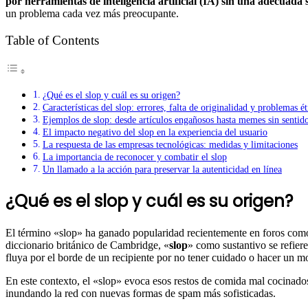
por herramientas de inteligencia artificial (IA) sin una adecuada
un problema cada vez más preocupante.
Table of Contents
¿Qué es el slop y cuál es su origen?
Características del slop: errores, falta de originalidad y problemas ét
Ejemplos de slop: desde artículos engañosos hasta memes sin sentid
El impacto negativo del slop en la experiencia del usuario
La respuesta de las empresas tecnológicas: medidas y limitaciones
La importancia de reconocer y combatir el slop
Un llamado a la acción para preservar la autenticidad en línea
¿Qué es el slop y cuál es su origen?
El término «slop» ha ganado popularidad recientemente en foros com
diccionario británico de Cambridge, «
slop
» como sustantivo se refiere
fluya por el borde de un recipiente por no tener cuidado o hacer un 
En este contexto, el «slop» evoca esos restos de comida mal cocinados 
inundando la red con nuevas formas de spam más sofisticadas.