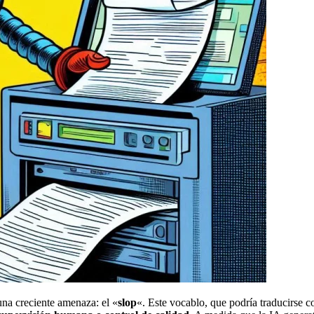
na creciente amenaza: el «
slop
«. Este vocablo, que podría traducirse 