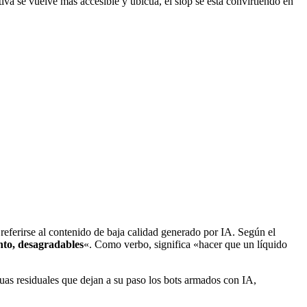
iva se vuelve más accesible y ubicua, el slop se está convirtiendo en
ferirse al contenido de baja calidad generado por IA. Según el
anto, desagradables
«. Como verbo, significa «hacer que un líquido
guas residuales que dejan a su paso los bots armados con IA,