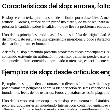
Características del slop: errores, fal
El slop se caracteriza por una serie de atributos poco deseables. A me
artificial. Además, carece de un propósito claro y de valor real para 
prioriza la cantidad sobre la calidad, lo que lleva a problemas éticos 
Uno de los principales problemas del slop es la falta de originalidad. 
distintivo. Esto resulta en una experiencia monótona y poco satisfact
dedicación por un ser humano.
Además, el slop a menudo presenta problemas éticos preocupantes. A
contenido existente sin atribución ni permiso. También puede darse la
slop puede incluir contenido inapropiado o ofensivo, especialmente c
Ejemplos de slop: desde artículos e
Ejemplos de slop pueden encontrarse en diversos ámbitos. Artículos y
potencialmente peligrosos sobre la identificación de setas venenosas 
inundan los feeds de los usuarios. Foros y plataformas están plagado
Uno de los casos más preocupantes de slop se encuentra en el ámbito d
poco escrupulosos están inundando Internet con contenido engañoso o fal
afirmaciones falsas o incluso teorías conspirativas, contribuyendo a l