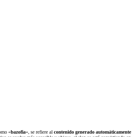
como «
bazofia
«, se refiere al
contenido generado automáticamente