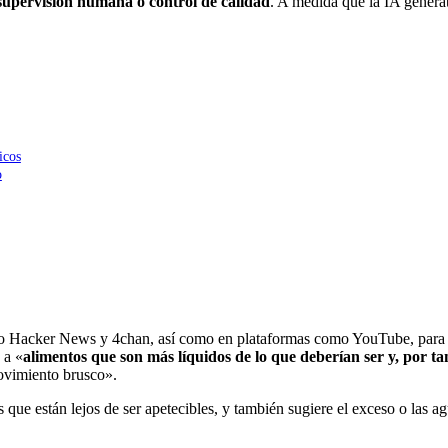
 supervisión humana o control de calidad
. A medida que la IA generat
icos
o
o Hacker News y 4chan, así como en plataformas como YouTube, para re
 a «
alimentos que son más líquidos de lo que deberían ser y, por t
movimiento brusco».
que están lejos de ser apetecibles, y también sugiere el exceso o las a