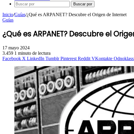
Buscar por
Inicio
/
Guías
/
¿Qué es ARPANET? Descubre el Origen de Internet
Guías
¿Qué es ARPANET? Descubre el Origen
17 mayo 2024
3.459
1 minuto de lectura
Facebook
X
LinkedIn
Tumblr
Pinterest
Reddit
VKontakte
Odnoklass