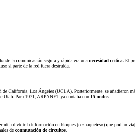
donde la comunicación segura y rápida era una
necesidad crítica
. El p
so si parte de la red fuera destruida.
 de California, Los Ángeles (UCLA). Posteriormente, se añadieron más n
d de Utah. Para 1971, ARPANET ya contaba con
15 nodos
.
itía dividir la información en bloques (o «paquetes») que podían viaja
onales de
conmutación de circuitos
.