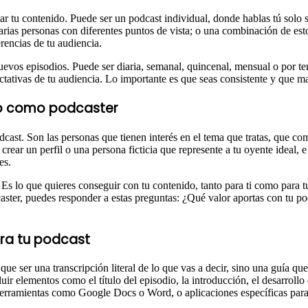
tar tu contenido. Puede ser un podcast individual, donde hablas tú solo
varias personas con diferentes puntos de vista; o una combinación de es
erencias de tu audiencia.
nuevos episodios. Puede ser diaria, semanal, quincenal, mensual o por 
ectativas de tu audiencia. Lo importante es que seas consistente y que 
ito como podcaster
odcast. Son las personas que tienen interés en el tema que tratas, que c
crear un perfil o una persona ficticia que represente a tu oyente ideal, 
es.
s lo que quieres conseguir con tu contenido, tanto para ti como para tus
dcaster, puedes responder a estas preguntas: ¿Qué valor aportas con tu 
ara tu podcast
que ser una transcripción literal de lo que vas a decir, sino una guía q
luir elementos como el título del episodio, la introducción, el desarrollo
 herramientas como Google Docs o Word, o aplicaciones específicas par