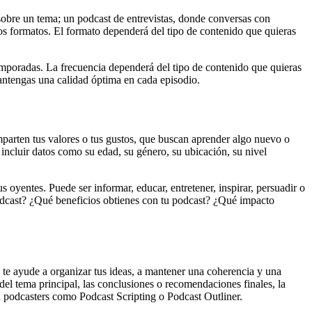
 sobre un tema; un podcast de entrevistas, donde conversas con
tos formatos. El formato dependerá del tipo de contenido que quieras
temporadas. La frecuencia dependerá del tipo de contenido que quieras
mantengas una calidad óptima en cada episodio.
omparten tus valores o tus gustos, que buscan aprender algo nuevo o
e incluir datos como su edad, su género, su ubicación, su nivel
 oyentes. Puede ser informar, educar, entretener, inspirar, persuadir o
podcast? ¿Qué beneficios obtienes con tu podcast? ¿Qué impacto
ue te ayude a organizar tus ideas, a mantener una coherencia y una
 del tema principal, las conclusiones o recomendaciones finales, la
a podcasters como Podcast Scripting o Podcast Outliner.