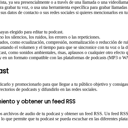
ista, ya sea presencialmente o a través de una llamada o una videollam
ara grabar tu voz, o usa una herramienta específica para grabar llama
 sus datos de contacto o sus redes sociales si quieres mencionarlos en tu
yas elegido para editar tu podcast.
 los silencios, los ruidos, los errores o las repeticiones.
vitados, como ecualización, compresión, normalización o reducción de ru
stando el volumen y el tiempo para que se sincronice con tu voz o la de
st, como sonidos ambientales, risas, aplausos o cualquier otro efecto 
 y en un formato compatible con las plataformas de podcasts (MP3 o W
ast
licarlo y promocionarlo para que llegue a tu público objetivo y consigas
rectorios de podcasts y difundirlo en las redes sociales.
iento y obtener un feed RSS
os archivos de audio de tu podcast y obtener un feed RSS. Un feed RSS
 lo que permite que tu podcast se pueda escuchar en las diferentes plata