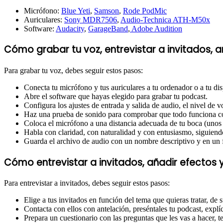
Micrófono:
Blue Yeti
,
Samson
,
Rode PodMic
Auriculares:
Sony MDR7506
,
Audio-Technica ATH-M50x
Software:
Audacity
,
GarageBand
,
Adobe Audition
Cómo grabar tu voz, entrevistar a invitados, a
Para grabar tu voz, debes seguir estos pasos:
Conecta tu micrófono y tus auriculares a tu ordenador o a tu dis
Abre el software que hayas elegido para grabar tu podcast.
Configura los ajustes de entrada y salida de audio, el nivel de 
Haz una prueba de sonido para comprobar que todo funciona c
Coloca el micrófono a una distancia adecuada de tu boca (unos 
Habla con claridad, con naturalidad y con entusiasmo, siguiend
Guarda el archivo de audio con un nombre descriptivo y en un
Cómo entrevistar a invitados, añadir efectos y
Para entrevistar a invitados, debes seguir estos pasos:
Elige a tus invitados en función del tema que quieras tratar, de 
Contacta con ellos con antelación, preséntales tu podcast, explíc
Prepara un cuestionario con las preguntas que les vas a hacer, t