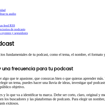
lidad
ditar tu audio
 un feed RSS
rectorios de podcasts
s oyentes y seguidores
dcast
ctos fundamentales de tu podcast, como el tema, el nombre, el formato y 
y una frecuencia para tu podcast
ser algo que te apasione, que conozcas bien o que quieras aprender más
legir un tema, puedes hacer una lluvia de ideas, investigar qué podcasts
 público objetivo.
s y lo que va a identificar tu marca. Debe ser corto, claro, original y 
o en los buscadores y las plataformas de podcasts. Para elegir un nomb
asts exitosos.