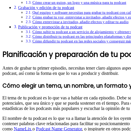
Cómo crear un guion, un logo y una música para tu podcast
Grabación y edición de tu podcast
Qué equipo y software necesitas para grabar tu podcast con ca
Cómo grabar tu voz, entrevistar a invitados, añadir efectos y e
Cómo entrevistar a invitados, añadir efectos y editar tu audio
Publicación y promoción de tu podcast
Cómo subir tu podcast a un servicio de alojamiento y obtener
Cómo distribuir tu podcast en las principales plataformas y di
Cómo difundir tu podcast en las redes sociales y conseguir má
Planificación y preparación de tu po
Antes de grabar tu primer episodio, necesitas tener claro algunos aspe
podcast, así como la forma en que lo vas a producir y distribuir.
Cómo elegir un tema, un nombre, un formato 
El tema de tu podcast es lo que vas a hablar en cada episodio. Debe 
potenciales, que sea único y que se pueda sostener en el tiempo. Para e
estadísticas de los podcasts más populares y escuchar la opinión de tu
El nombre de tu podcast es lo que va a llamar la atención de los oyente
contener palabras clave relacionadas para facilitar su posicionamient
como
NameLix
o
Podcast Name Generator
, o inspirarte en otros podc